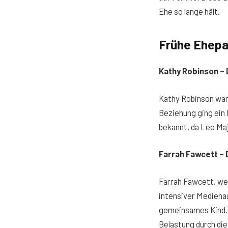
Ehe so lange hält.
Frühe Ehepar
Kathy Robinson – 
Kathy Robinson war 
Beziehung ging ein 
bekannt, da Lee Maj
Farrah Fawcett –
Farrah Fawcett, we
intensiver Mediena
gemeinsames Kind. 
Belastung durch die