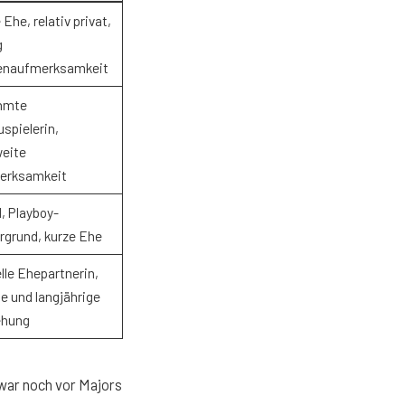
 Ehe, relativ privat,
g
enaufmerksamkeit
hmte
spielerin,
eite
erksamkeit
, Playboy-
rgrund, kurze Ehe
lle Ehepartnerin,
le und langjährige
ehung
war noch vor Majors