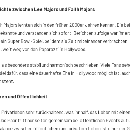
chte zwischen Lee Majors und Faith Majors
h Majors lernten sich in den frühen 2000er Jahren kennen. Die bei
kannte und verstanden sich sofort. Berichten zufolge war ihr er
 ein Super Bowl-Spiel, bei dem sie Zeit miteinander verbrachten.
tt, weit weg von den Paparazzi in Hollywood.
 als besonders stabil und harmonisch beschrieben. Viele Fans sehe
iel dafür, dass eine dauerhafte Ehe in Hollywood möglich ist, au
t steht.
n und Öffentlichkeit
hr Privatleben sehr zurückhaltend, was ihr half, das Leben mit ei
 Das Paar tritt nur selten gemeinsam bei öffentlichen Events auf u
Balance zwischen öffentlichem und privatem Leben ist einer der 