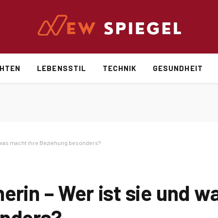
CHTEN
LEBENSSTIL
TECHNIK
GESUNDHEIT
d was macht ihre Beziehung besonders?
erin – Wer ist sie und 
onders?