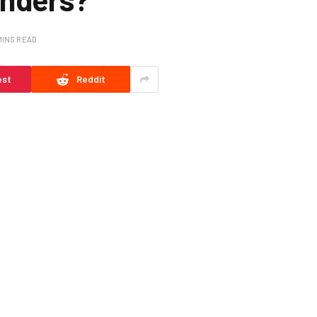
MINS READ
est
Reddit