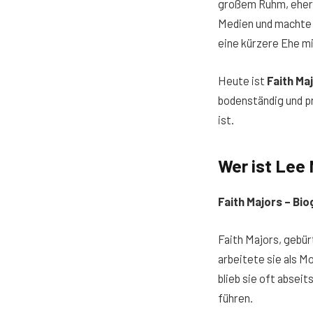
großem Ruhm, eher p
Medien und machte s
eine kürzere Ehe mit
Heute ist
Faith Ma
bodenständig und pr
ist.
Wer ist Lee 
Faith Majors – Bi
Faith Majors, gebür
arbeitete sie als M
blieb sie oft abseit
führen.