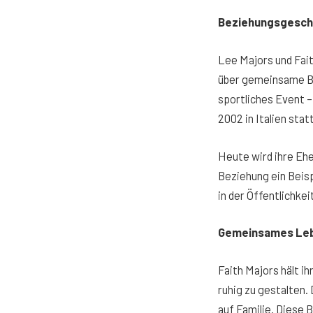
Beziehungsgeschi
Lee Majors und Fait
über gemeinsame Be
sportliches Event –
2002 in Italien sta
Heute wird ihre Ehe
Beziehung ein Beisp
in der Öffentlichkei
Gemeinsames Lebe
Faith Majors hält i
ruhig zu gestalten.
auf Familie. Diese 