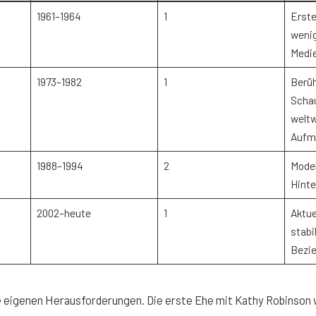
1961–1964
1
Erste
weni
Medi
1973–1982
1
Berü
Schau
weltw
Aufm
1988–1994
2
Model
Hinte
2002–heute
1
Aktue
stabi
Bezi
e eigenen Herausforderungen. Die erste Ehe mit Kathy Robinson 