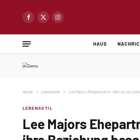
Facebook
X
Instagram
(Twitter)
HAUS
NACHRI
Home
»
Lebensstil
»
Lee Majors Ehepartnerin – Wer ist sie un
LEBENSSTIL
Lee Majors Ehepartn
ihre Beziehung bes