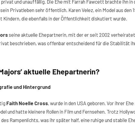
rivat und unauffällig. Die Ehe mit Farrah Fawcett brachte ihn in
ein Privatleben sehr öffentlich. Karen Velez, ein Model aus den 
 Kindern, die ebenfalls in der Öffentlichkeit diskutiert wurde.
jors
seine aktuelle Ehepartnerin, mit der er seit 2002 verheiratet 
ivat beschrieben, was offenbar entscheidend für die Stabilität ih
Majors’ aktuelle Ehepartnerin?
ografie und Hintergrund
tig
Faith Noelle Cross
, wurde in den USA geboren. Vor ihrer Ehe
odel und hatte kleinere Rollen in Film und Fernsehen. Trotz Holl
s des Rampenlichts, was ihr später half, eine ruhige und stabile E