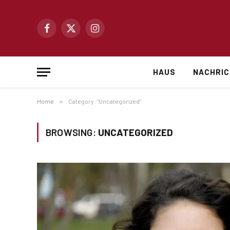
Facebook
X
Instagram
(Twitter)
HAUS
NACHRI
Home
»
Category: "Uncategorized"
BROWSING:
UNCATEGORIZED